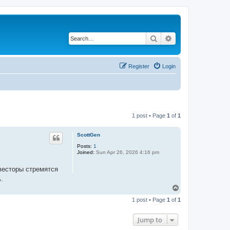
Search
Advanced search
Register
Login
1 post • Page
1
of
1
ScottGen
Posts:
1
Joined:
Sun Apr 26, 2026 4:16 pm
весторы стремятся
.
T
o
1 post • Page
1
of
1
p
Jump to