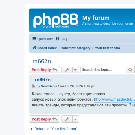
My forum
A short text to describe your forum
Quick links
FAQ
Board index
Your first category
Your first forum
. m667n
S
Post Reply
. m667n
P
by
ScottGen
»
Sun Apr 26, 2026 4:16 pm
o
s
Какие слова... супер, блестящая фраза
t
запуск новых блокчейн-проектов,
http://www.mazdaclub.
понять тренды, которые представляют эти проекты. Зн
Post Reply
Return to “Your first forum”