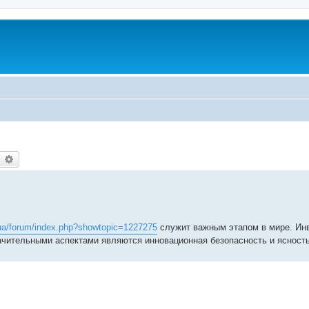
earch
Advanced search
ua/forum/index.php?showtopic=1227275
служит важным этапом в мире. Ин
ачительными аспектами являются инновационная безопасность и ясность